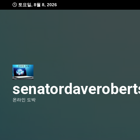
Skip
토요일, 8월 8, 2026
to
content
senatordaverober
온라인 도박