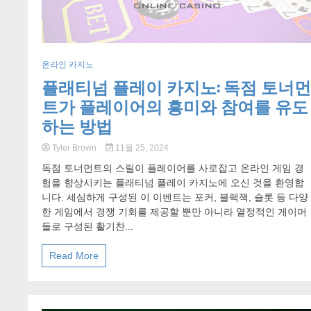
온라인 카지노
플래티넘 플레이 카지노: 독점 토너
트가 플레이어의 흥미와 참여를 유도
하는 방법
Tyler Brown
11월 25, 2024
독점 토너먼트의 스릴이 플레이어를 사로잡고 온라인 게임 경
험을 향상시키는 플래티넘 플레이 카지노에 오신 것을 환영합
니다. 세심하게 구성된 이 이벤트는 포커, 블랙잭, 슬롯 등 다양
한 게임에서 경쟁 기회를 제공할 뿐만 아니라 열정적인 게이머
들로 구성된 활기찬...
Read More