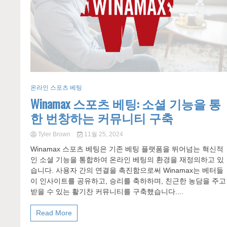
온라인 스포츠 베팅
Winamax 스포츠 베팅: 소셜 기능을 통
한 번창하는 커뮤니티 구축
Tyler Brown
11월 25, 2024
Winamax 스포츠 베팅은 기존 베팅 플랫폼을 뛰어넘는 혁신적
인 소셜 기능을 통합하여 온라인 베팅의 환경을 재정의하고 있
습니다. 사용자 간의 연결을 촉진함으로써 Winamax는 베터들
이 인사이트를 공유하고, 승리를 축하하며, 친근한 농담을 주고
받을 수 있는 활기찬 커뮤니티를 구축했습니다....
Read More