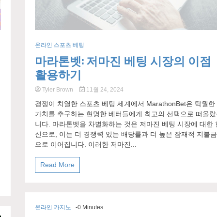
온라인 스포츠 베팅
먼
마라톤벳: 저마진 베팅 시장의 이점
활용하기
Tyler Brown
11월 24, 2024
경쟁이 치열한 스포츠 베팅 세계에서 MarathonBet은 탁월한
가치를 추구하는 현명한 베터들에게 최고의 선택으로 떠올랐
니다. 마라톤벳을 차별화하는 것은 저마진 베팅 시장에 대한 
신으로, 이는 더 경쟁력 있는 배당률과 더 높은 잠재적 지불
으로 이어집니다. 이러한 저마진...
Read More
온라인 카지노
-0 Minutes