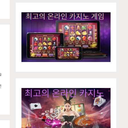
습
단
문