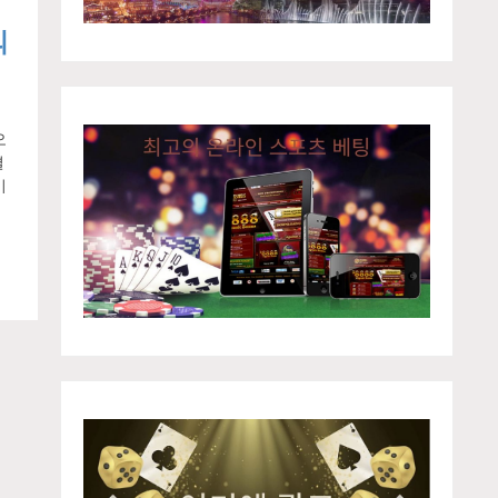
의
오
결
이
임