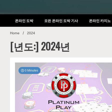
온라인 도박
모든 온라인 도박 기사
온라인 카지노
Home
2024
[년도:] 2024년
0 Minutes