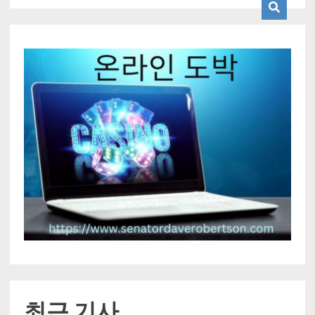
최근 기사